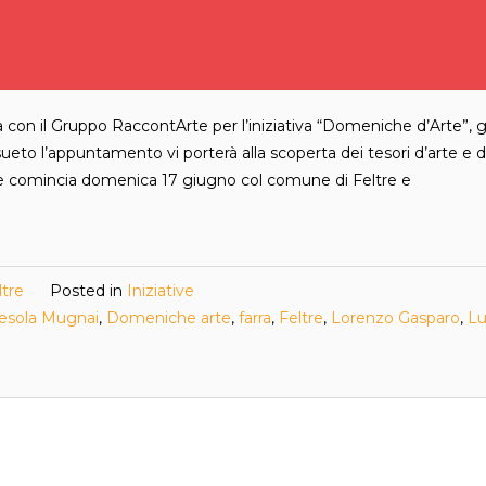
 con il Gruppo RaccontArte per l’iniziativa “Domeniche d’Arte”, 
eto l’appuntamento vi porterà alla scoperta dei tesori d’arte e d
ione comincia domenica 17 giugno col comune di Feltre e
ltre
Posted in
Iniziative
esola Mugnai
,
Domeniche arte
,
farra
,
Feltre
,
Lorenzo Gasparo
,
Lu