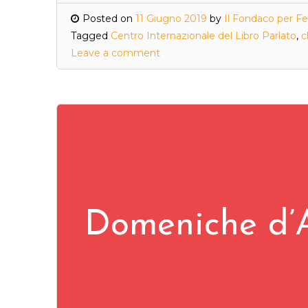
Posted on
11 Giugno 2019
by
Il Fondaco per Fe
Tagged
Centro Internazionale del Libro Parlato
,
c
Leave a comment
Domeniche d’A