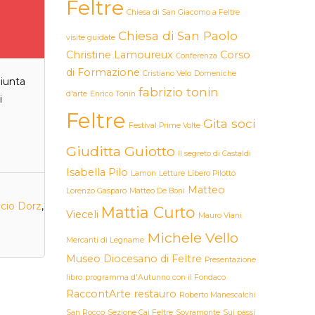
Feltre
Chiesa di San Giacomo a Feltre
Chiesa di San Paolo
visite guidate
Christine Lamoureux
Corso
Conferenza
di Formazione
Cristiano Velo
Domeniche
giunta
fabrizio tonin
d'arte
Enrico Tonin
i
Feltre
Gita soci
Festival Prime Volte
Giuditta Guiotto
Il segreto di Castaldi
Isabella Pilo
Lamon
Letture
Libero Pilotto
Matteo
Lorenzo Gasparo
Matteo De Boni
cio Dorz
,
Mattia Curto
Vieceli
Mauro Viani
Michele Vello
Mercanti di Legname
Museo Diocesano di Feltre
Presentazione
libro
programma d'Autunno con il Fondaco
RaccontArte
restauro
Roberto Manescalchi
San Rocco
Sezione Cai Feltre
Sovramonte
Sui passi