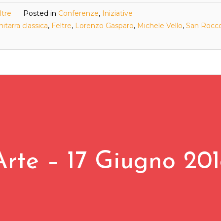
ltre
Posted in
Conferenze
,
Iniziative
hitarra classica
,
Feltre
,
Lorenzo Gasparo
,
Michele Vello
,
San Rocc
rte – 17 Giugno 201