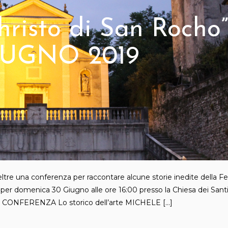
hristo di San Rocho”
IUGNO 2019
eltre una conferenza per raccontare alcune storie inedite della Fe
per domenica 30 Giugno alle ore 16:00 presso la Chiesa dei Sant
e. CONFERENZA Lo storico dell’arte MICHELE […]