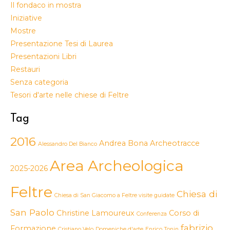
Il fondaco in mostra
Iniziative
Mostre
Presentazione Tesi di Laurea
Presentazioni Libri
Restauri
Senza categoria
Tesori d'arte nelle chiese di Feltre
Tag
2016
Andrea Bona
Archeotracce
Alessandro Del Bianco
Area Archeologica
2025-2026
Feltre
Chiesa di
Chiesa di San Giacomo a Feltre visite guidate
San Paolo
Christine Lamoureux
Corso di
Conferenza
fabrizio
Formazione
Cristiano Velo
Domeniche d'arte
Enrico Tonin