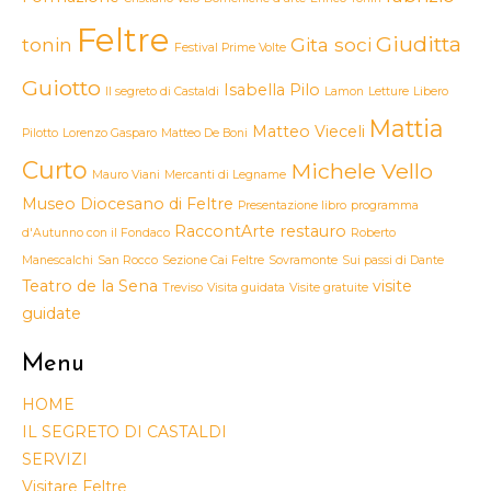
Feltre
Giuditta
tonin
Gita soci
Festival Prime Volte
Guiotto
Isabella Pilo
Il segreto di Castaldi
Lamon
Letture
Libero
Mattia
Matteo Vieceli
Pilotto
Lorenzo Gasparo
Matteo De Boni
Curto
Michele Vello
Mauro Viani
Mercanti di Legname
Museo Diocesano di Feltre
Presentazione libro
programma
RaccontArte
restauro
d'Autunno con il Fondaco
Roberto
Manescalchi
San Rocco
Sezione Cai Feltre
Sovramonte
Sui passi di Dante
Teatro de la Sena
visite
Treviso
Visita guidata
Visite gratuite
guidate
Menu
HOME
IL SEGRETO DI CASTALDI
SERVIZI
Visitare Feltre