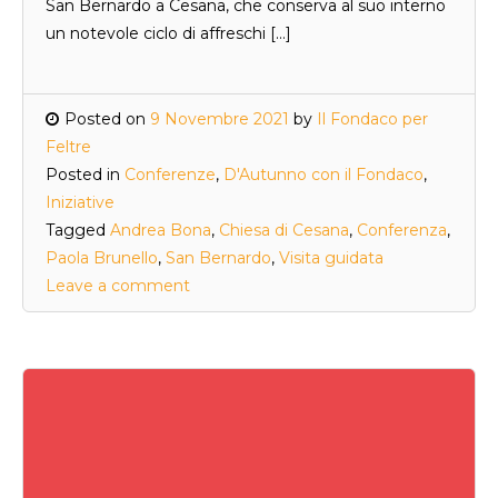
San Bernardo a Cesana, che conserva al suo interno
un notevole ciclo di affreschi […]
Posted on
9 Novembre 2021
by
Il Fondaco per
Feltre
Posted in
Conferenze
,
D'Autunno con il Fondaco
,
Iniziative
Tagged
Andrea Bona
,
Chiesa di Cesana
,
Conferenza
,
Paola Brunello
,
San Bernardo
,
Visita guidata
Leave a comment