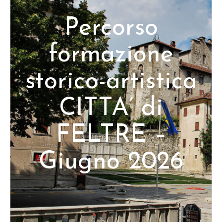
Percorso
formazione
storico-artistica
CITTA’ di
FELTRE –
Giugno 2026