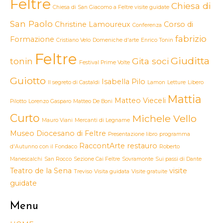
Feltre
Chiesa di
Chiesa di San Giacomo a Feltre visite guidate
San Paolo
Christine Lamoureux
Corso di
Conferenza
fabrizio
Formazione
Cristiano Velo
Domeniche d'arte
Enrico Tonin
Feltre
Giuditta
tonin
Gita soci
Festival Prime Volte
Guiotto
Isabella Pilo
Il segreto di Castaldi
Lamon
Letture
Libero
Mattia
Matteo Vieceli
Pilotto
Lorenzo Gasparo
Matteo De Boni
Curto
Michele Vello
Mauro Viani
Mercanti di Legname
Museo Diocesano di Feltre
Presentazione libro
programma
RaccontArte
restauro
d'Autunno con il Fondaco
Roberto
Manescalchi
San Rocco
Sezione Cai Feltre
Sovramonte
Sui passi di Dante
Teatro de la Sena
visite
Treviso
Visita guidata
Visite gratuite
guidate
Menu