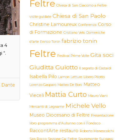
Feltre
Chiesa di San Giacomo a Feltre
Chiesa di San Paolo
visite guidate
Christine Lamoureux
Corso
Conferenza
di Formazione
Cristiano Velo
Domeniche
fabrizio tonin
d'arte
Enrico Tonin
ca 4
Feltre
 “.
Gita soci
Festival Prime Volte
Giuditta Guiotto
Il segreto di Castaldi
Isabella Pilo
Lamon
Letture
Libero Pilotto
Matteo
di Dante
Lorenzo Gasparo
Matteo De Boni
Mattia Curto
Vieceli
Mauro Viani
Michele Vello
Mercanti di Legname
Museo Diocesano di Feltre
Presentazione
libro
programma d'Autunno con il Fondaco
RaccontArte
restauro
Roberto Manescalchi
San Rocco
Sezione Cai Feltre
Sovramonte
Sui passi