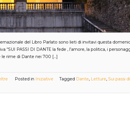
ternazionale del Libro Parlato sono lieti di invitavi questa domeni
iva “SUI PASSI DI DANTE la fede , l’amore, la politica, i personaggi
 e le rime di Dante nei 700 […]
ltre
Posted in
Iniziative
Tagged
Dante
,
Letture
,
Sui passi 