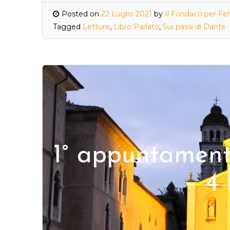
Posted on
22 Luglio 2021
by
Il Fondaco per Fel
Tagged
Letture
,
Libro Parlato
,
Sui passi di Dante
1° appuntament
– 4 