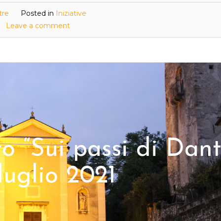
tre
Posted in
Iniziative
Leave a comment
o “Sui passi di Dant
luglio 2021