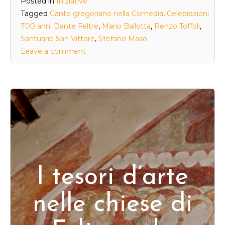
Posted in
Iniziative
Tagged
Canto gregoriano nella Comedia
,
Celebrazioni
700 anni Dante Feltre
,
Mario Ballotta
,
Renzo Toffoli
,
Santuario San Vittore
,
Stefano Maso
Leave a comment
I tesori d’arte
nelle chiese di