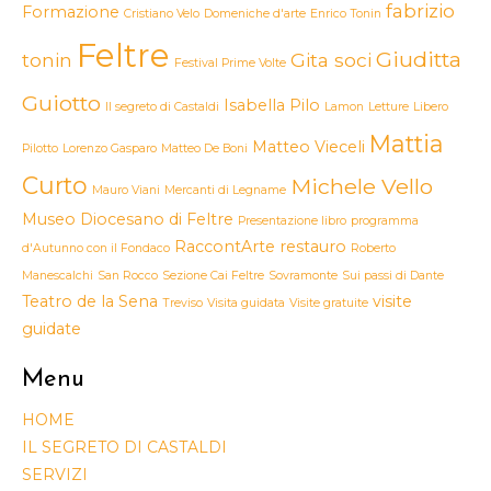
fabrizio
Formazione
Cristiano Velo
Domeniche d'arte
Enrico Tonin
Feltre
Giuditta
tonin
Gita soci
Festival Prime Volte
Guiotto
Isabella Pilo
Il segreto di Castaldi
Lamon
Letture
Libero
Mattia
Matteo Vieceli
Pilotto
Lorenzo Gasparo
Matteo De Boni
Curto
Michele Vello
Mauro Viani
Mercanti di Legname
Museo Diocesano di Feltre
Presentazione libro
programma
RaccontArte
restauro
d'Autunno con il Fondaco
Roberto
Manescalchi
San Rocco
Sezione Cai Feltre
Sovramonte
Sui passi di Dante
Teatro de la Sena
visite
Treviso
Visita guidata
Visite gratuite
guidate
Menu
HOME
IL SEGRETO DI CASTALDI
SERVIZI