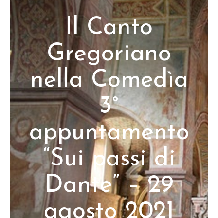
Il Canto
Gregoriano
nella Comedìa
3°
appuntamento
“Sui passi di
Dante” – 29
agosto 2021