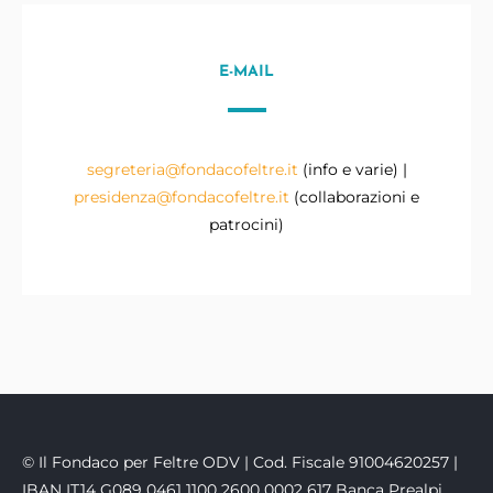
E-MAIL
segreteria@fondacofeltre.it
(info e varie) |
presidenza@fondacofeltre.it
(collaborazioni e
patrocini)
© Il Fondaco per Feltre ODV | Cod. Fiscale 91004620257 |
IBAN IT14 G089 0461 1100 2600 0002 617 Banca Prealpi