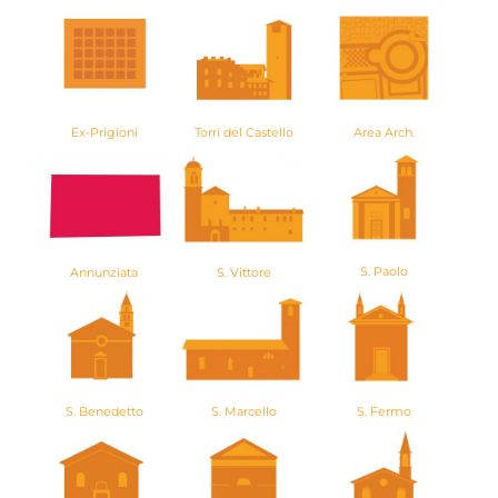
Torri del Castello
Ex-Prigioni
Area Arch.
S. Paolo
S. Vittore
Annunziata
S. Marcello
S. Benedetto
S. Fermo