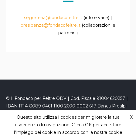
segreteria@fondacofeltre.it
(info e varie) |
presidenza@fondacofeltre.it
(collaborazioni e
patrocini)
© Il Fondaco per Feltre ODV | Cod. Fiscale 91004620257 |
IBAN IT14 G089 0461 1100 2600 0002 617 Banca Prealpi
San Biagio
Questo sito utilizza i cookies per migliorare la tua
X
PEC
fondacofeltre@kelipec.it
|
Privacy Policy
- powered
esperienza di navigazione. Clicca OK per accettare
by
Sara Zaccaron
l'impiego dei cookie in accordo con la nostra cookie