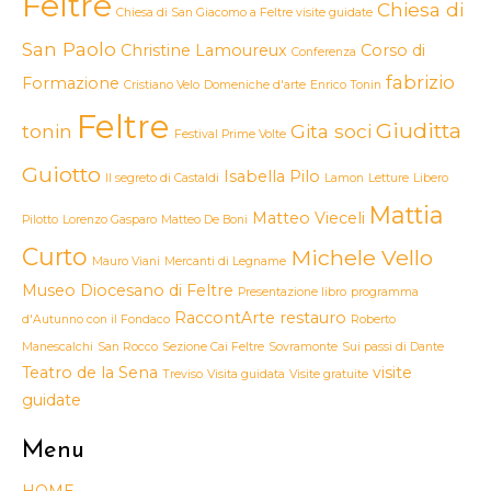
Feltre
Chiesa di
Chiesa di San Giacomo a Feltre visite guidate
San Paolo
Christine Lamoureux
Corso di
Conferenza
fabrizio
Formazione
Cristiano Velo
Domeniche d'arte
Enrico Tonin
Feltre
Giuditta
tonin
Gita soci
Festival Prime Volte
Guiotto
Isabella Pilo
Il segreto di Castaldi
Lamon
Letture
Libero
Mattia
Matteo Vieceli
Pilotto
Lorenzo Gasparo
Matteo De Boni
Curto
Michele Vello
Mauro Viani
Mercanti di Legname
Museo Diocesano di Feltre
Presentazione libro
programma
RaccontArte
restauro
d'Autunno con il Fondaco
Roberto
Manescalchi
San Rocco
Sezione Cai Feltre
Sovramonte
Sui passi di Dante
Teatro de la Sena
visite
Treviso
Visita guidata
Visite gratuite
guidate
Menu