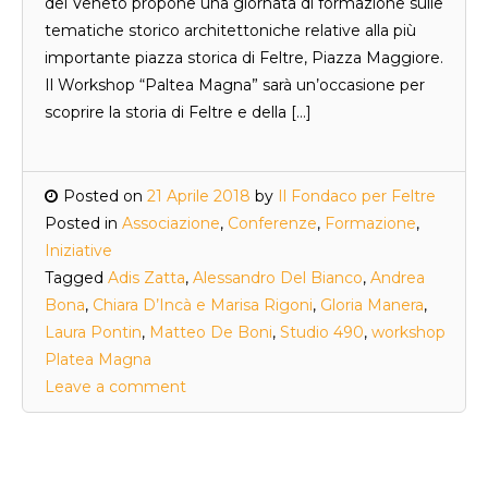
del Veneto propone una giornata di formazione sulle
tematiche storico architettoniche relative alla più
importante piazza storica di Feltre, Piazza Maggiore.
Il Workshop “Paltea Magna” sarà un’occasione per
scoprire la storia di Feltre e della […]
Posted on
21 Aprile 2018
by
Il Fondaco per Feltre
Posted in
Associazione
,
Conferenze
,
Formazione
,
Iniziative
Tagged
Adis Zatta
,
Alessandro Del Bianco
,
Andrea
Bona
,
Chiara D’Incà e Marisa Rigoni
,
Gloria Manera
,
Laura Pontin
,
Matteo De Boni
,
Studio 490
,
workshop
Platea Magna
Leave a comment