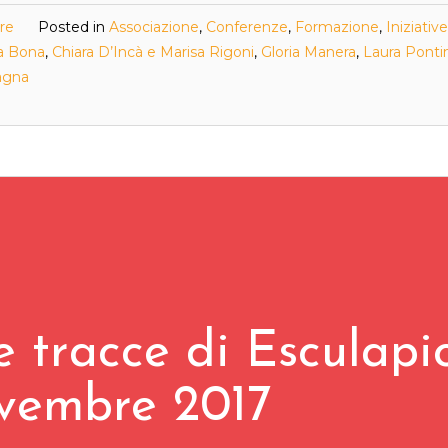
tre
Posted in
Associazione
,
Conferenze
,
Formazione
,
Iniziative
a Bona
,
Chiara D’Incà e Marisa Rigoni
,
Gloria Manera
,
Laura Ponti
agna
e tracce di Esculapi
vembre 2017