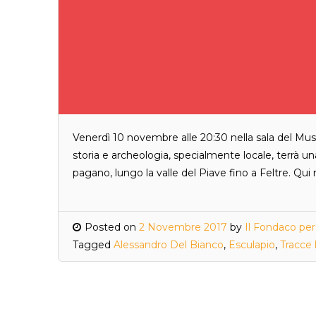
Venerdì 10 novembre alle 20:30 nella sala del Mus
storia e archeologia, specialmente locale, terrà un
pagano, lungo la valle del Piave fino a Feltre. Qui 
Posted on
2 Novembre 2017
by
Il Fondaco per
Tagged
Alessandro Del Bianco
,
Esculapio
,
Tracce 