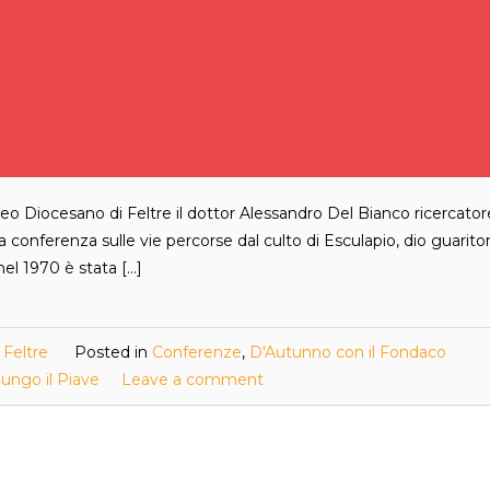
eo Diocesano di Feltre il dottor Alessandro Del Bianco ricercator
a conferenza sulle vie percorse dal culto di Esculapio, dio guarito
nel 1970 è stata […]
 Feltre
Posted in
Conferenze
,
D'Autunno con il Fondaco
lungo il Piave
Leave a comment