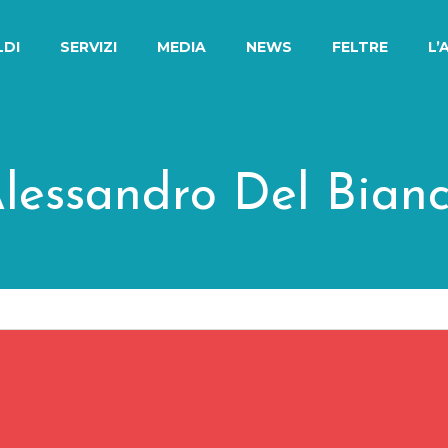
LDI
SERVIZI
MEDIA
NEWS
FELTRE
L’
lessandro Del Bian