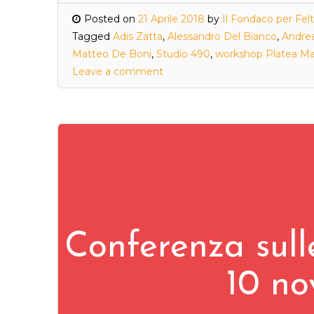
Posted on
21 Aprile 2018
by
Il Fondaco per Fel
Tagged
Adis Zatta
,
Alessandro Del Bianco
,
Andre
Matteo De Boni
,
Studio 490
,
workshop Platea M
Leave a comment
Conferenza sull
10 no