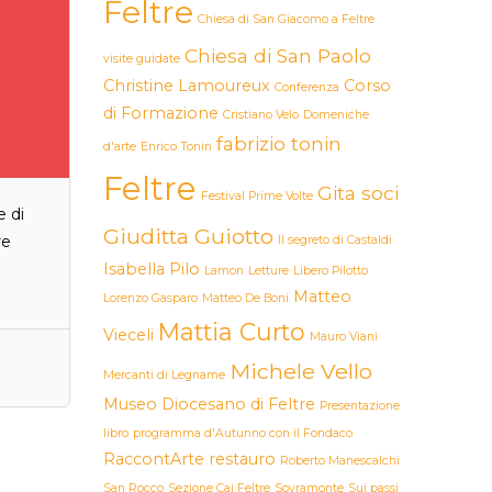
Feltre
Chiesa di San Giacomo a Feltre
Chiesa di San Paolo
visite guidate
Christine Lamoureux
Corso
Conferenza
di Formazione
Cristiano Velo
Domeniche
fabrizio tonin
d'arte
Enrico Tonin
Feltre
Gita soci
Festival Prime Volte
e di
Giuditta Guiotto
re
Il segreto di Castaldi
Isabella Pilo
Lamon
Letture
Libero Pilotto
Matteo
Lorenzo Gasparo
Matteo De Boni
Mattia Curto
Vieceli
Mauro Viani
Michele Vello
Mercanti di Legname
Museo Diocesano di Feltre
Presentazione
libro
programma d'Autunno con il Fondaco
RaccontArte
restauro
Roberto Manescalchi
San Rocco
Sezione Cai Feltre
Sovramonte
Sui passi