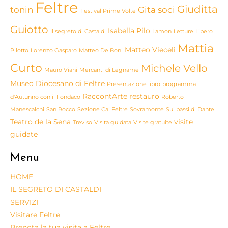
Feltre
Giuditta
tonin
Gita soci
Festival Prime Volte
Guiotto
Isabella Pilo
Il segreto di Castaldi
Lamon
Letture
Libero
Mattia
Matteo Vieceli
Pilotto
Lorenzo Gasparo
Matteo De Boni
Curto
Michele Vello
Mauro Viani
Mercanti di Legname
Museo Diocesano di Feltre
Presentazione libro
programma
RaccontArte
restauro
d'Autunno con il Fondaco
Roberto
Manescalchi
San Rocco
Sezione Cai Feltre
Sovramonte
Sui passi di Dante
Teatro de la Sena
visite
Treviso
Visita guidata
Visite gratuite
guidate
Menu
HOME
IL SEGRETO DI CASTALDI
SERVIZI
Visitare Feltre
Prenota la tua visita a Feltre