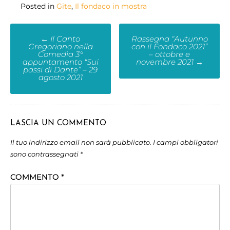
Posted in
Gite
,
Il fondaco in mostra
←
Il Canto
Rassegna “Autunno
Gregoriano nella
con il Fondaco 2021”
Comedìa 3°
– ottobre e
appuntamento “Sui
novembre 2021
→
passi di Dante” – 29
agosto 2021
LASCIA UN COMMENTO
Il tuo indirizzo email non sarà pubblicato.
I campi obbligatori
sono contrassegnati
*
COMMENTO
*