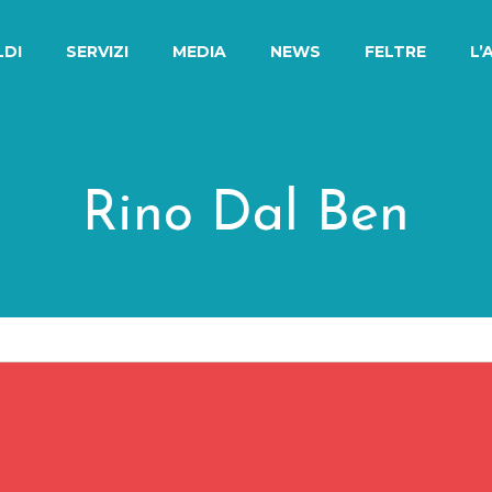
LDI
SERVIZI
MEDIA
NEWS
FELTRE
L’
Rino Dal Ben