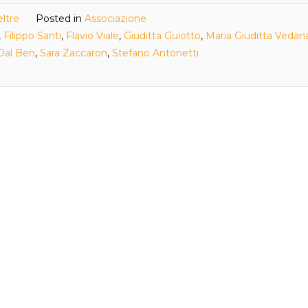
eltre
Posted in
Associazione
,
Filippo Santi
,
Flavio Viale
,
Giuditta Guiotto
,
Maria Giuditta Vedan
Dal Ben
,
Sara Zaccaron
,
Stefano Antonetti