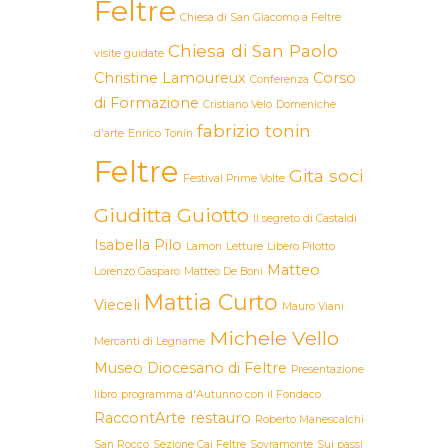
Feltre
Chiesa di San Giacomo a Feltre
Chiesa di San Paolo
visite guidate
Christine Lamoureux
Corso
Conferenza
di Formazione
Cristiano Velo
Domeniche
fabrizio tonin
d'arte
Enrico Tonin
Feltre
Gita soci
Festival Prime Volte
Giuditta Guiotto
Il segreto di Castaldi
Isabella Pilo
Lamon
Letture
Libero Pilotto
Matteo
Lorenzo Gasparo
Matteo De Boni
Mattia Curto
Vieceli
Mauro Viani
Michele Vello
Mercanti di Legname
Museo Diocesano di Feltre
Presentazione
libro
programma d'Autunno con il Fondaco
RaccontArte
restauro
Roberto Manescalchi
San Rocco
Sezione Cai Feltre
Sovramonte
Sui passi