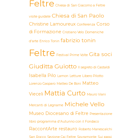
Feltre
Chiesa di San Giacomo a Feltre
Chiesa di San Paolo
visite guidate
Christine Lamoureux
Corso
Conferenza
di Formazione
Cristiano Velo
Domeniche
fabrizio tonin
d'arte
Enrico Tonin
Feltre
Gita soci
Festival Prime Volte
Giuditta Guiotto
Il segreto di Castaldi
Isabella Pilo
Lamon
Letture
Libero Pilotto
Matteo
Lorenzo Gasparo
Matteo De Boni
Mattia Curto
Vieceli
Mauro Viani
Michele Vello
Mercanti di Legname
Museo Diocesano di Feltre
Presentazione
libro
programma d'Autunno con il Fondaco
RaccontArte
restauro
Roberto Manescalchi
San Rocco
Sezione Cai Feltre
Sovramonte
Sui passi