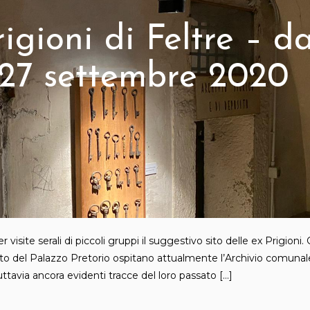
igioni di Feltre – da
l 27 settembre 2020
 visite serali di piccoli gruppi il suggestivo sito delle ex Prigioni. G
rato del Palazzo Pretorio ospitano attualmente l’Archivio comunal
ttavia ancora evidenti tracce del loro passato […]