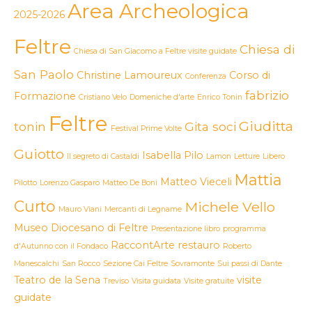
Area Archeologica
2025-2026
Feltre
Chiesa di
Chiesa di San Giacomo a Feltre visite guidate
San Paolo
Christine Lamoureux
Corso di
Conferenza
fabrizio
Formazione
Cristiano Velo
Domeniche d'arte
Enrico Tonin
Feltre
Giuditta
tonin
Gita soci
Festival Prime Volte
Guiotto
Isabella Pilo
Il segreto di Castaldi
Lamon
Letture
Libero
Mattia
Matteo Vieceli
Pilotto
Lorenzo Gasparo
Matteo De Boni
Curto
Michele Vello
Mauro Viani
Mercanti di Legname
Museo Diocesano di Feltre
Presentazione libro
programma
RaccontArte
restauro
d'Autunno con il Fondaco
Roberto
Manescalchi
San Rocco
Sezione Cai Feltre
Sovramonte
Sui passi di Dante
Teatro de la Sena
visite
Treviso
Visita guidata
Visite gratuite
guidate