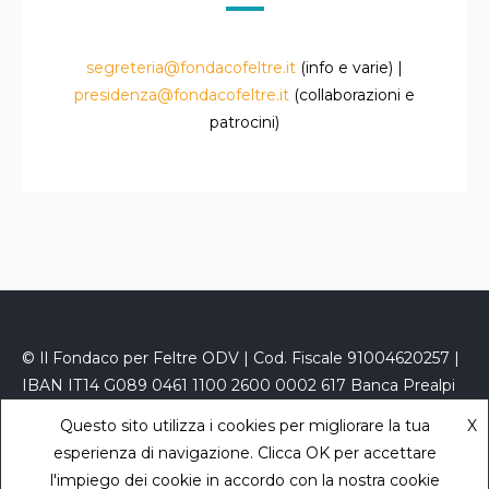
segreteria@fondacofeltre.it
(info e varie) |
presidenza@fondacofeltre.it
(collaborazioni e
patrocini)
© Il Fondaco per Feltre ODV | Cod. Fiscale 91004620257 |
IBAN IT14 G089 0461 1100 2600 0002 617 Banca Prealpi
San Biagio
Questo sito utilizza i cookies per migliorare la tua
X
PEC
fondacofeltre@kelipec.it
|
Privacy Policy
- powered
esperienza di navigazione. Clicca OK per accettare
by
Sara Zaccaron
l'impiego dei cookie in accordo con la nostra cookie