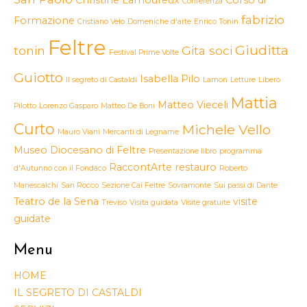
Christine Lamoureux
Corso di
Conferenza
fabrizio
Formazione
Cristiano Velo
Domeniche d'arte
Enrico Tonin
Feltre
Giuditta
tonin
Gita soci
Festival Prime Volte
Guiotto
Isabella Pilo
Il segreto di Castaldi
Lamon
Letture
Libero
Mattia
Matteo Vieceli
Pilotto
Lorenzo Gasparo
Matteo De Boni
Curto
Michele Vello
Mauro Viani
Mercanti di Legname
Museo Diocesano di Feltre
Presentazione libro
programma
RaccontArte
restauro
d'Autunno con il Fondaco
Roberto
Manescalchi
San Rocco
Sezione Cai Feltre
Sovramonte
Sui passi di Dante
Teatro de la Sena
visite
Treviso
Visita guidata
Visite gratuite
guidate
Menu
HOME
IL SEGRETO DI CASTALDI