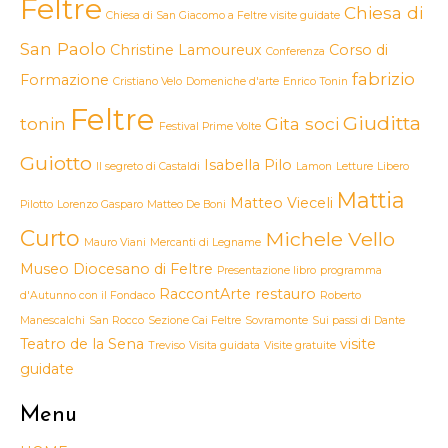
Feltre
Chiesa di
Chiesa di San Giacomo a Feltre visite guidate
San Paolo
Christine Lamoureux
Corso di
Conferenza
fabrizio
Formazione
Cristiano Velo
Domeniche d'arte
Enrico Tonin
Feltre
Giuditta
tonin
Gita soci
Festival Prime Volte
Guiotto
Isabella Pilo
Il segreto di Castaldi
Lamon
Letture
Libero
Mattia
Matteo Vieceli
Pilotto
Lorenzo Gasparo
Matteo De Boni
Curto
Michele Vello
Mauro Viani
Mercanti di Legname
Museo Diocesano di Feltre
Presentazione libro
programma
RaccontArte
restauro
d'Autunno con il Fondaco
Roberto
Manescalchi
San Rocco
Sezione Cai Feltre
Sovramonte
Sui passi di Dante
Teatro de la Sena
visite
Treviso
Visita guidata
Visite gratuite
guidate
Menu