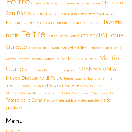
Feltre
Chiesa di
Chiesa di San Giacomo a Feltre visite guidate
San Paolo
Christine Lamoureux
Corso di
Conferenza
fabrizio
Formazione
Cristiano Velo
Domeniche d'arte
Enrico Tonin
Feltre
Giuditta
tonin
Gita soci
Festival Prime Volte
Guiotto
Isabella Pilo
Il segreto di Castaldi
Lamon
Letture
Libero
Mattia
Matteo Vieceli
Pilotto
Lorenzo Gasparo
Matteo De Boni
Curto
Michele Vello
Mauro Viani
Mercanti di Legname
Museo Diocesano di Feltre
Presentazione libro
programma
RaccontArte
restauro
d'Autunno con il Fondaco
Roberto
Manescalchi
San Rocco
Sezione Cai Feltre
Sovramonte
Sui passi di Dante
Teatro de la Sena
visite
Treviso
Visita guidata
Visite gratuite
guidate
Menu