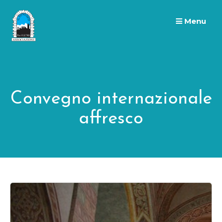
Skip
to
Menu
content
Convegno internazionale
affresco