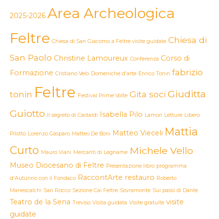
Area Archeologica
2025-2026
Feltre
Chiesa di
Chiesa di San Giacomo a Feltre visite guidate
San Paolo
Christine Lamoureux
Corso di
Conferenza
fabrizio
Formazione
Cristiano Velo
Domeniche d'arte
Enrico Tonin
Feltre
Giuditta
tonin
Gita soci
Festival Prime Volte
Guiotto
Isabella Pilo
Il segreto di Castaldi
Lamon
Letture
Libero
Mattia
Matteo Vieceli
Pilotto
Lorenzo Gasparo
Matteo De Boni
Curto
Michele Vello
Mauro Viani
Mercanti di Legname
Museo Diocesano di Feltre
Presentazione libro
programma
RaccontArte
restauro
d'Autunno con il Fondaco
Roberto
Manescalchi
San Rocco
Sezione Cai Feltre
Sovramonte
Sui passi di Dante
Teatro de la Sena
visite
Treviso
Visita guidata
Visite gratuite
guidate