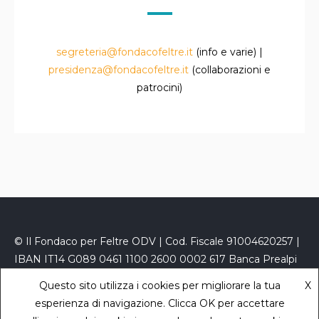
segreteria@fondacofeltre.it
(info e varie) |
presidenza@fondacofeltre.it
(collaborazioni e
patrocini)
© Il Fondaco per Feltre ODV | Cod. Fiscale 91004620257 |
IBAN IT14 G089 0461 1100 2600 0002 617 Banca Prealpi
San Biagio
Questo sito utilizza i cookies per migliorare la tua
X
PEC
fondacofeltre@kelipec.it
|
Privacy Policy
- powered
esperienza di navigazione. Clicca OK per accettare
by
Sara Zaccaron