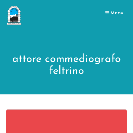
Skip
to
Menu
content
attore commediografo
feltrino