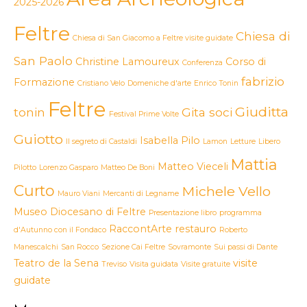
2025-2026
Feltre
Chiesa di
Chiesa di San Giacomo a Feltre visite guidate
San Paolo
Christine Lamoureux
Corso di
Conferenza
fabrizio
Formazione
Cristiano Velo
Domeniche d'arte
Enrico Tonin
Feltre
Giuditta
tonin
Gita soci
Festival Prime Volte
Guiotto
Isabella Pilo
Il segreto di Castaldi
Lamon
Letture
Libero
Mattia
Matteo Vieceli
Pilotto
Lorenzo Gasparo
Matteo De Boni
Curto
Michele Vello
Mauro Viani
Mercanti di Legname
Museo Diocesano di Feltre
Presentazione libro
programma
RaccontArte
restauro
d'Autunno con il Fondaco
Roberto
Manescalchi
San Rocco
Sezione Cai Feltre
Sovramonte
Sui passi di Dante
Teatro de la Sena
visite
Treviso
Visita guidata
Visite gratuite
guidate