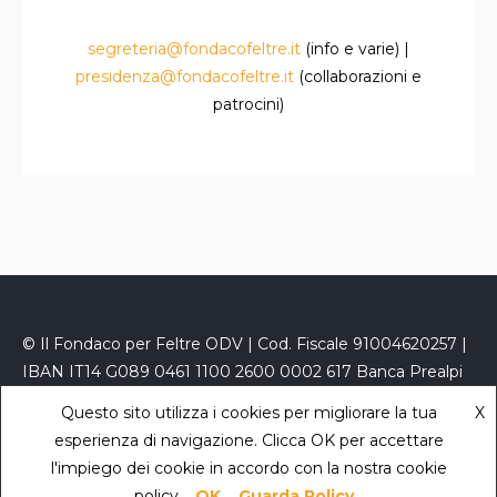
segreteria@fondacofeltre.it
(info e varie) |
presidenza@fondacofeltre.it
(collaborazioni e
patrocini)
© Il Fondaco per Feltre ODV | Cod. Fiscale 91004620257 |
IBAN IT14 G089 0461 1100 2600 0002 617 Banca Prealpi
San Biagio
Questo sito utilizza i cookies per migliorare la tua
X
PEC
fondacofeltre@kelipec.it
|
Privacy Policy
- powered
esperienza di navigazione. Clicca OK per accettare
by
Sara Zaccaron
l'impiego dei cookie in accordo con la nostra cookie
policy.
OK
Guarda Policy