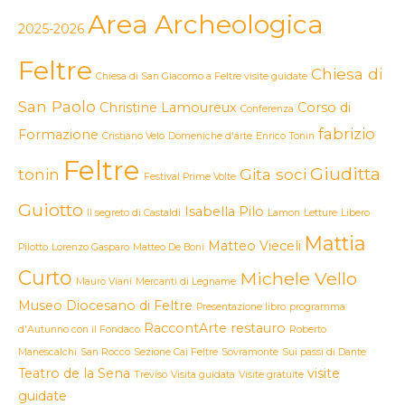
Area Archeologica
2025-2026
Feltre
Chiesa di
Chiesa di San Giacomo a Feltre visite guidate
San Paolo
Christine Lamoureux
Corso di
Conferenza
fabrizio
Formazione
Cristiano Velo
Domeniche d'arte
Enrico Tonin
Feltre
Giuditta
tonin
Gita soci
Festival Prime Volte
Guiotto
Isabella Pilo
Il segreto di Castaldi
Lamon
Letture
Libero
Mattia
Matteo Vieceli
Pilotto
Lorenzo Gasparo
Matteo De Boni
Curto
Michele Vello
Mauro Viani
Mercanti di Legname
Museo Diocesano di Feltre
Presentazione libro
programma
RaccontArte
restauro
d'Autunno con il Fondaco
Roberto
Manescalchi
San Rocco
Sezione Cai Feltre
Sovramonte
Sui passi di Dante
Teatro de la Sena
visite
Treviso
Visita guidata
Visite gratuite
guidate