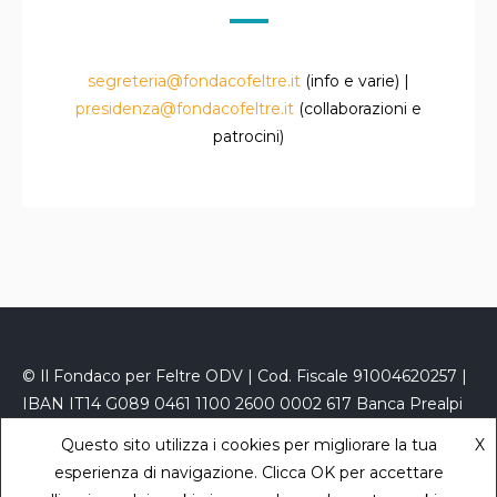
segreteria@fondacofeltre.it
(info e varie) |
presidenza@fondacofeltre.it
(collaborazioni e
patrocini)
© Il Fondaco per Feltre ODV | Cod. Fiscale 91004620257 |
IBAN IT14 G089 0461 1100 2600 0002 617 Banca Prealpi
San Biagio
Questo sito utilizza i cookies per migliorare la tua
X
PEC
fondacofeltre@kelipec.it
|
Privacy Policy
- powered
esperienza di navigazione. Clicca OK per accettare
by
Sara Zaccaron