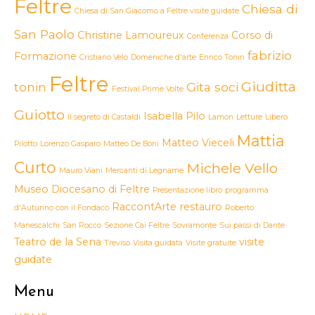
Feltre
Chiesa di
Chiesa di San Giacomo a Feltre visite guidate
San Paolo
Christine Lamoureux
Corso di
Conferenza
fabrizio
Formazione
Cristiano Velo
Domeniche d'arte
Enrico Tonin
Feltre
Giuditta
tonin
Gita soci
Festival Prime Volte
Guiotto
Isabella Pilo
Il segreto di Castaldi
Lamon
Letture
Libero
Mattia
Matteo Vieceli
Pilotto
Lorenzo Gasparo
Matteo De Boni
Curto
Michele Vello
Mauro Viani
Mercanti di Legname
Museo Diocesano di Feltre
Presentazione libro
programma
RaccontArte
restauro
d'Autunno con il Fondaco
Roberto
Manescalchi
San Rocco
Sezione Cai Feltre
Sovramonte
Sui passi di Dante
Teatro de la Sena
visite
Treviso
Visita guidata
Visite gratuite
guidate
Menu