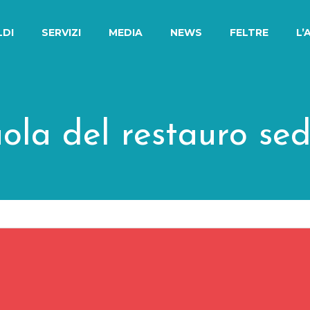
LDI
SERVIZI
MEDIA
NEWS
FELTRE
L’
uola del restauro sed