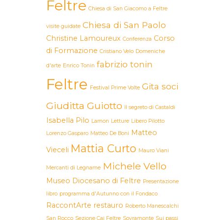
Feltre
Chiesa di San Giacomo a Feltre
Chiesa di San Paolo
visite guidate
Christine Lamoureux
Corso
Conferenza
di Formazione
Cristiano Velo
Domeniche
fabrizio tonin
d'arte
Enrico Tonin
Feltre
Gita soci
Festival Prime Volte
Giuditta Guiotto
Il segreto di Castaldi
Isabella Pilo
Lamon
Letture
Libero Pilotto
Matteo
Lorenzo Gasparo
Matteo De Boni
Mattia Curto
Vieceli
Mauro Viani
Michele Vello
Mercanti di Legname
Museo Diocesano di Feltre
Presentazione
libro
programma d'Autunno con il Fondaco
RaccontArte
restauro
Roberto Manescalchi
San Rocco
Sezione Cai Feltre
Sovramonte
Sui passi