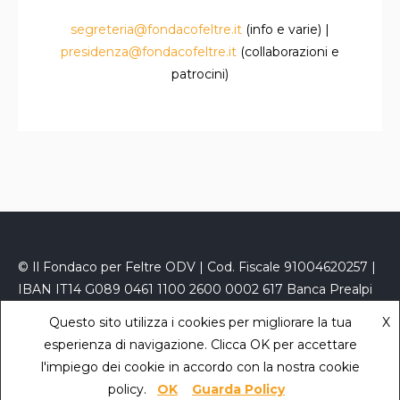
segreteria@fondacofeltre.it
(info e varie) |
presidenza@fondacofeltre.it
(collaborazioni e
patrocini)
© Il Fondaco per Feltre ODV | Cod. Fiscale 91004620257 |
IBAN IT14 G089 0461 1100 2600 0002 617 Banca Prealpi
San Biagio
Questo sito utilizza i cookies per migliorare la tua
X
PEC
fondacofeltre@kelipec.it
|
Privacy Policy
- powered
esperienza di navigazione. Clicca OK per accettare
by
Sara Zaccaron
l'impiego dei cookie in accordo con la nostra cookie
policy.
OK
Guarda Policy