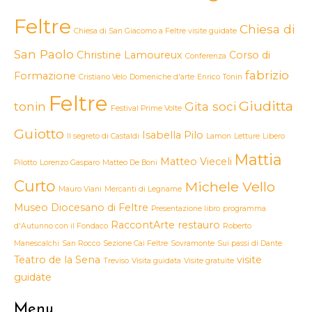
Feltre
Chiesa di
Chiesa di San Giacomo a Feltre visite guidate
San Paolo
Christine Lamoureux
Corso di
Conferenza
fabrizio
Formazione
Cristiano Velo
Domeniche d'arte
Enrico Tonin
Feltre
Giuditta
tonin
Gita soci
Festival Prime Volte
Guiotto
Isabella Pilo
Il segreto di Castaldi
Lamon
Letture
Libero
Mattia
Matteo Vieceli
Pilotto
Lorenzo Gasparo
Matteo De Boni
Curto
Michele Vello
Mauro Viani
Mercanti di Legname
Museo Diocesano di Feltre
Presentazione libro
programma
RaccontArte
restauro
d'Autunno con il Fondaco
Roberto
Manescalchi
San Rocco
Sezione Cai Feltre
Sovramonte
Sui passi di Dante
Teatro de la Sena
visite
Treviso
Visita guidata
Visite gratuite
guidate
Menu