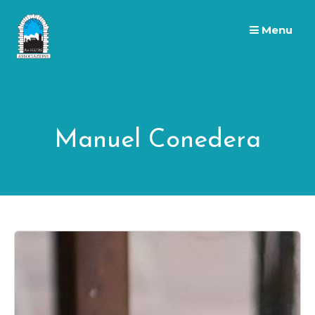
Skip
to
Menu
content
Manuel Conedera