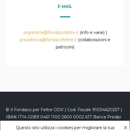
E-MAIL
segreteria@fondacofeltre.it
(info e varie) |
presidenza@fondacofeltre.it
(collaborazioni e
patrocini)
© Il Fondaco per Feltre ODV | Cod. Fiscale 91004620257 |
IBAN IT14 G089 0461 1100 2600 0002 617 Banca Prealpi
San Biagio
Questo sito utilizza i cookies per migliorare la tua
X