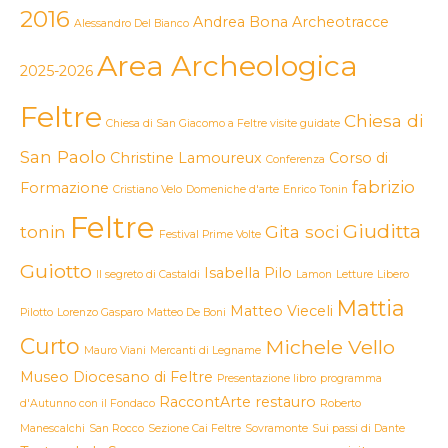
2016
Andrea Bona
Archeotracce
Alessandro Del Bianco
Area Archeologica
2025-2026
Feltre
Chiesa di
Chiesa di San Giacomo a Feltre visite guidate
San Paolo
Christine Lamoureux
Corso di
Conferenza
fabrizio
Formazione
Cristiano Velo
Domeniche d'arte
Enrico Tonin
Feltre
Giuditta
tonin
Gita soci
Festival Prime Volte
Guiotto
Isabella Pilo
Il segreto di Castaldi
Lamon
Letture
Libero
Mattia
Matteo Vieceli
Pilotto
Lorenzo Gasparo
Matteo De Boni
Curto
Michele Vello
Mauro Viani
Mercanti di Legname
Museo Diocesano di Feltre
Presentazione libro
programma
RaccontArte
restauro
d'Autunno con il Fondaco
Roberto
Manescalchi
San Rocco
Sezione Cai Feltre
Sovramonte
Sui passi di Dante