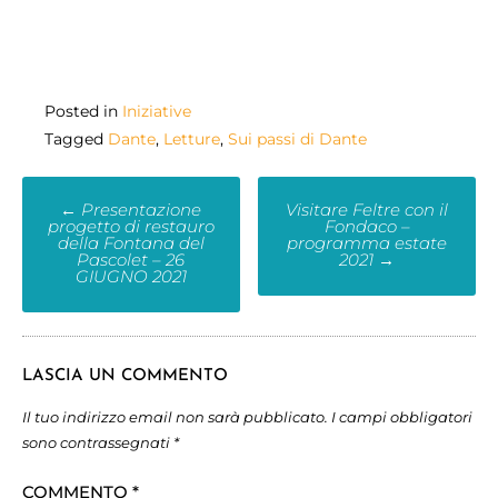
Posted in
Iniziative
Tagged
Dante
,
Letture
,
Sui passi di Dante
←
Presentazione
Visitare Feltre con il
progetto di restauro
Fondaco –
della Fontana del
programma estate
Pascolet – 26
2021
→
GIUGNO 2021
LASCIA UN COMMENTO
Il tuo indirizzo email non sarà pubblicato.
I campi obbligatori
sono contrassegnati
*
COMMENTO
*