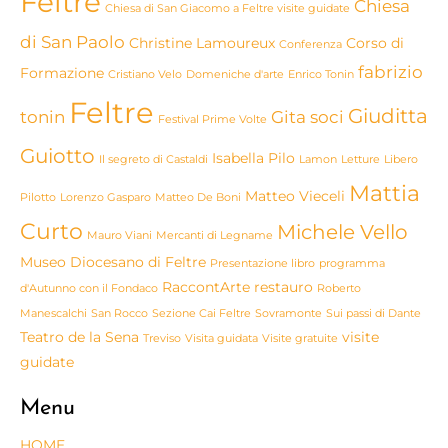
Feltre
Chiesa
Chiesa di San Giacomo a Feltre visite guidate
di San Paolo
Christine Lamoureux
Corso di
Conferenza
fabrizio
Formazione
Cristiano Velo
Domeniche d'arte
Enrico Tonin
Feltre
Giuditta
tonin
Gita soci
Festival Prime Volte
Guiotto
Isabella Pilo
Il segreto di Castaldi
Lamon
Letture
Libero
Mattia
Matteo Vieceli
Pilotto
Lorenzo Gasparo
Matteo De Boni
Curto
Michele Vello
Mauro Viani
Mercanti di Legname
Museo Diocesano di Feltre
Presentazione libro
programma
RaccontArte
restauro
d'Autunno con il Fondaco
Roberto
Manescalchi
San Rocco
Sezione Cai Feltre
Sovramonte
Sui passi di Dante
Teatro de la Sena
visite
Treviso
Visita guidata
Visite gratuite
guidate
Menu
HOME