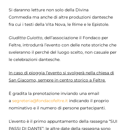
Si daranno letture non solo della Divina
Commedia ma anche di altre produzioni dantesche
fra cui i testi della Vita Nova, le Rime e le Epistole.
Giuditta Guiotto
, dell’associazione il Fondaco per
Feltre, introdurrà l’evento con delle note storiche che
sveleranno il perché del luogo scelto, non casuale per
le celebrazioni dantesche.
In caso di pioggia l’evento si svolgerà nella chiesa di
San Giacomo, sempre in centro storico a Feltre.
È gradita la prenotazione inviando una email
a
segreteria@fondacofeltre.it
indicando il proprio
nominativo e il numero di persone partecipanti.
L’evento è il primo appuntamento della rassegna “SUI
PASSI DI DANTE”; le altre date della rassegna sono