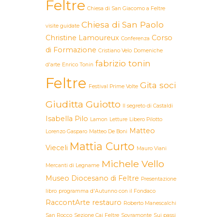
Feltre
Chiesa di San Giacomo a Feltre
Chiesa di San Paolo
visite guidate
Christine Lamoureux
Corso
Conferenza
di Formazione
Cristiano Velo
Domeniche
fabrizio tonin
d'arte
Enrico Tonin
Feltre
Gita soci
Festival Prime Volte
Giuditta Guiotto
Il segreto di Castaldi
Isabella Pilo
Lamon
Letture
Libero Pilotto
Matteo
Lorenzo Gasparo
Matteo De Boni
Mattia Curto
Vieceli
Mauro Viani
Michele Vello
Mercanti di Legname
Museo Diocesano di Feltre
Presentazione
libro
programma d'Autunno con il Fondaco
RaccontArte
restauro
Roberto Manescalchi
San Rocco
Sezione Cai Feltre
Sovramonte
Sui passi