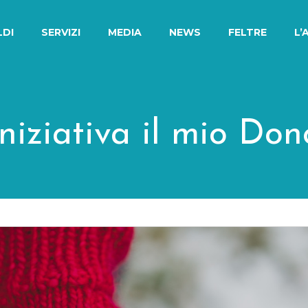
LDI
SERVIZI
MEDIA
NEWS
FELTRE
L’
Iniziativa il mio Don