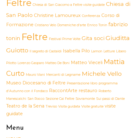
Feltre
Chiesa di
Chiesa di San Giacomo a Feltre visite guidate
San Paolo
Christine Lamoureux
Corso di
Conferenza
fabrizio
Formazione
Cristiano Velo
Domeniche d'arte
Enrico Tonin
Feltre
Giuditta
tonin
Gita soci
Festival Prime Volte
Guiotto
Isabella Pilo
Il segreto di Castaldi
Lamon
Letture
Libero
Mattia
Matteo Vieceli
Pilotto
Lorenzo Gasparo
Matteo De Boni
Curto
Michele Vello
Mauro Viani
Mercanti di Legname
Museo Diocesano di Feltre
Presentazione libro
programma
RaccontArte
restauro
d'Autunno con il Fondaco
Roberto
Manescalchi
San Rocco
Sezione Cai Feltre
Sovramonte
Sui passi di Dante
Teatro de la Sena
visite
Treviso
Visita guidata
Visite gratuite
guidate
Menu