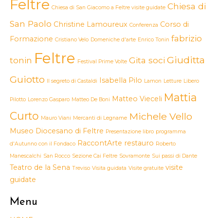
Feltre
Chiesa di
Chiesa di San Giacomo a Feltre visite guidate
San Paolo
Christine Lamoureux
Corso di
Conferenza
fabrizio
Formazione
Cristiano Velo
Domeniche d'arte
Enrico Tonin
Feltre
Giuditta
tonin
Gita soci
Festival Prime Volte
Guiotto
Isabella Pilo
Il segreto di Castaldi
Lamon
Letture
Libero
Mattia
Matteo Vieceli
Pilotto
Lorenzo Gasparo
Matteo De Boni
Curto
Michele Vello
Mauro Viani
Mercanti di Legname
Museo Diocesano di Feltre
Presentazione libro
programma
RaccontArte
restauro
d'Autunno con il Fondaco
Roberto
Manescalchi
San Rocco
Sezione Cai Feltre
Sovramonte
Sui passi di Dante
Teatro de la Sena
visite
Treviso
Visita guidata
Visite gratuite
guidate
Menu