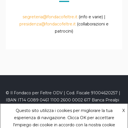
segreteria@fondacofeltre.it
(info e varie) |
presidenza@fondacofeltre.it
(collaborazioni e
patrocini)
© Il Fondaco per Feltre ODV | Cod. Fiscale 91004620257 |
IBAN IT14 G089 0461 1100 2600 0002 617 Banca Prealpi
San Biagio
Questo sito utilizza i cookies per migliorare la tua
X
PEC
fondacofeltre@kelipec.it
|
Privacy Policy
- powered
esperienza di navigazione. Clicca OK per accettare
by
Sara Zaccaron
l'impiego dei cookie in accordo con la nostra cookie