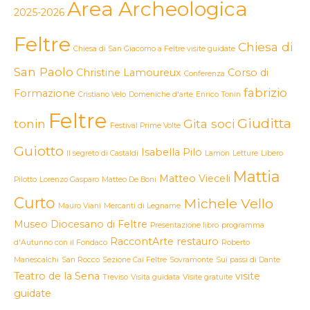
Area Archeologica
2025-2026
Feltre
Chiesa di
Chiesa di San Giacomo a Feltre visite guidate
San Paolo
Christine Lamoureux
Corso di
Conferenza
fabrizio
Formazione
Cristiano Velo
Domeniche d'arte
Enrico Tonin
Feltre
Giuditta
tonin
Gita soci
Festival Prime Volte
Guiotto
Isabella Pilo
Il segreto di Castaldi
Lamon
Letture
Libero
Mattia
Matteo Vieceli
Pilotto
Lorenzo Gasparo
Matteo De Boni
Curto
Michele Vello
Mauro Viani
Mercanti di Legname
Museo Diocesano di Feltre
Presentazione libro
programma
RaccontArte
restauro
d'Autunno con il Fondaco
Roberto
Manescalchi
San Rocco
Sezione Cai Feltre
Sovramonte
Sui passi di Dante
Teatro de la Sena
visite
Treviso
Visita guidata
Visite gratuite
guidate