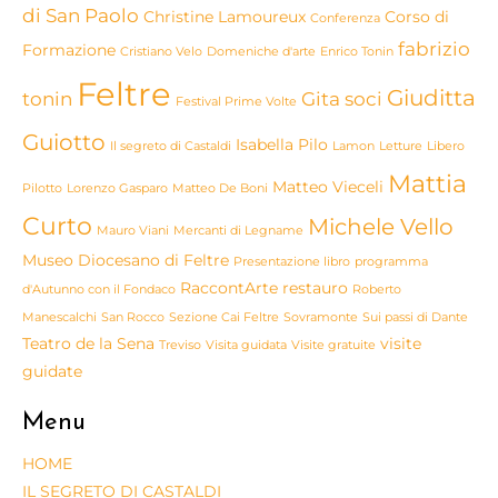
di San Paolo
Christine Lamoureux
Corso di
Conferenza
fabrizio
Formazione
Cristiano Velo
Domeniche d'arte
Enrico Tonin
Feltre
Giuditta
tonin
Gita soci
Festival Prime Volte
Guiotto
Isabella Pilo
Il segreto di Castaldi
Lamon
Letture
Libero
Mattia
Matteo Vieceli
Pilotto
Lorenzo Gasparo
Matteo De Boni
Curto
Michele Vello
Mauro Viani
Mercanti di Legname
Museo Diocesano di Feltre
Presentazione libro
programma
RaccontArte
restauro
d'Autunno con il Fondaco
Roberto
Manescalchi
San Rocco
Sezione Cai Feltre
Sovramonte
Sui passi di Dante
Teatro de la Sena
visite
Treviso
Visita guidata
Visite gratuite
guidate
Menu
HOME
IL SEGRETO DI CASTALDI