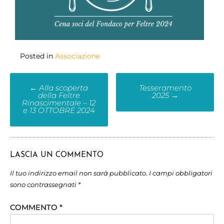
Posted in
Associazione
←
Alla scoperta
Tesseramento
della Feltre
2025
→
Rinascimentale – 12
e 13 OTTOBRE 2024
LASCIA UN COMMENTO
Il tuo indirizzo email non sarà pubblicato.
I campi obbligatori
sono contrassegnati
*
COMMENTO
*