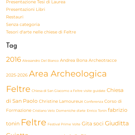
Presentazione Tesi di Laurea
Presentazioni Libri
Restauri
Senza categoria
Tesori d'arte nelle chiese di Feltre
Tag
2016
Andrea Bona
Archeotracce
Alessandro Del Bianco
Area Archeologica
2025-2026
Feltre
Chiesa
Chiesa di San Giacomo a Feltre visite guidate
di San Paolo
Christine Lamoureux
Corso di
Conferenza
fabrizio
Formazione
Cristiano Velo
Domeniche d'arte
Enrico Tonin
Feltre
Giuditta
tonin
Gita soci
Festival Prime Volte