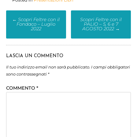
←
Scopri Feltre con il
Scopri Feltre con il
Fondaco – Luglio
PALIO – 5, 6 e 7
2022
AGOSTO 2022
→
LASCIA UN COMMENTO
Il tuo indirizzo email non sarà pubblicato.
I campi obbligatori
sono contrassegnati
*
COMMENTO
*