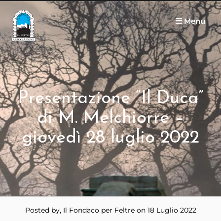
Menu
Presentazione “Il Duca”
di M. Melchiorre –
giovedì 28 luglio 2022
Posted by, Il Fondaco per Feltre
on 18 Luglio 2022