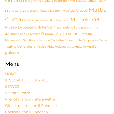
Guiotto
Isabella Pilo
Il segreto di Castaldi
Lamon
Letture
Libero
Mattia
Matteo Vieceli
Pilotto
Lorenzo Gasparo
Matteo De Boni
Curto
Michele Vello
Mauro Viani
Mercanti di Legname
Museo Diocesano di Feltre
Presentazione libro
programma
RaccontArte
restauro
d'Autunno con il Fondaco
Roberto
Manescalchi
San Rocco
Sezione Cai Feltre
Sovramonte
Sui passi di Dante
Teatro de la Sena
visite
Treviso
Visita guidata
Visite gratuite
guidate
Menu
HOME
IL SEGRETO DI CASTALDI
SERVIZI
Visitare Feltre
Prenota la tua visita a Feltre
Gite e mostre con il Fondaco
Crescere con il Fondaco