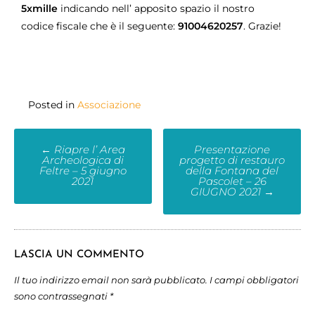
5xmille
indicando nell’ apposito spazio il nostro
codice fiscale che è il seguente:
91004620257
. Grazie!
Posted in
Associazione
←
Riapre l’ Area
Presentazione
Archeologica di
progetto di restauro
Feltre – 5 giugno
della Fontana del
2021
Pascolet – 26
GIUGNO 2021
→
LASCIA UN COMMENTO
Il tuo indirizzo email non sarà pubblicato.
I campi obbligatori
sono contrassegnati
*