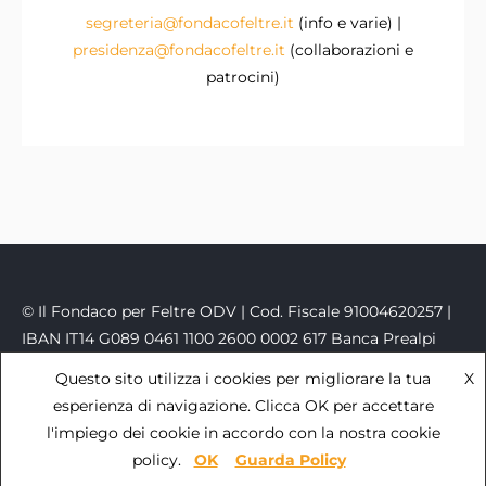
segreteria@fondacofeltre.it
(info e varie) |
presidenza@fondacofeltre.it
(collaborazioni e
patrocini)
© Il Fondaco per Feltre ODV | Cod. Fiscale 91004620257 |
IBAN IT14 G089 0461 1100 2600 0002 617 Banca Prealpi
San Biagio
Questo sito utilizza i cookies per migliorare la tua
X
PEC
fondacofeltre@kelipec.it
|
Privacy Policy
- powered
esperienza di navigazione. Clicca OK per accettare
by
Sara Zaccaron
l'impiego dei cookie in accordo con la nostra cookie
policy.
OK
Guarda Policy