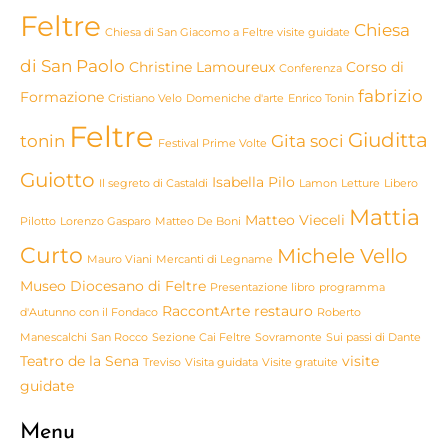
Feltre
Chiesa
Chiesa di San Giacomo a Feltre visite guidate
di San Paolo
Christine Lamoureux
Corso di
Conferenza
fabrizio
Formazione
Cristiano Velo
Domeniche d'arte
Enrico Tonin
Feltre
Giuditta
tonin
Gita soci
Festival Prime Volte
Guiotto
Isabella Pilo
Il segreto di Castaldi
Lamon
Letture
Libero
Mattia
Matteo Vieceli
Pilotto
Lorenzo Gasparo
Matteo De Boni
Curto
Michele Vello
Mauro Viani
Mercanti di Legname
Museo Diocesano di Feltre
Presentazione libro
programma
RaccontArte
restauro
d'Autunno con il Fondaco
Roberto
Manescalchi
San Rocco
Sezione Cai Feltre
Sovramonte
Sui passi di Dante
Teatro de la Sena
visite
Treviso
Visita guidata
Visite gratuite
guidate
Menu