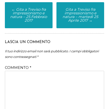
Post
←
Gita a Treviso fra
Gita a Treviso fra
impressionismo e
impressionismo e
navigation
natura – 25 Febbraio
natura – martedì 25
2017
Aprile 2017
→
LASCIA UN COMMENTO
Il tuo indirizzo email non sarà pubblicato.
I campi obbligatori
sono contrassegnati
*
COMMENTO
*