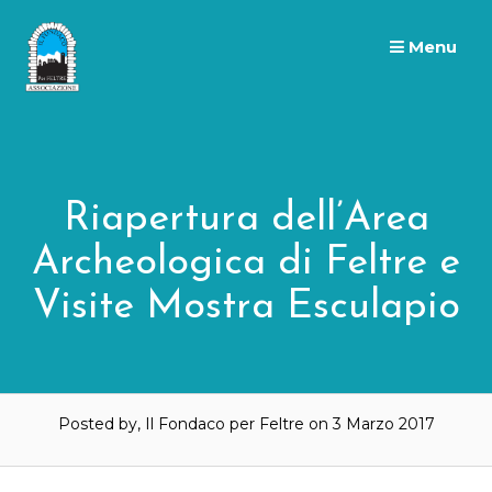
Skip
to
Menu
content
Riapertura dell’Area
Archeologica di Feltre e
Visite Mostra Esculapio
Posted by, Il Fondaco per Feltre
on 3 Marzo 2017