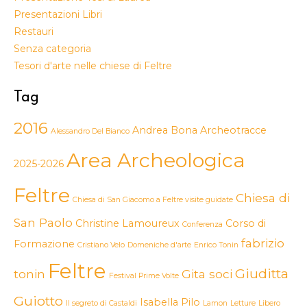
Presentazioni Libri
Restauri
Senza categoria
Tesori d'arte nelle chiese di Feltre
Tag
2016
Andrea Bona
Archeotracce
Alessandro Del Bianco
Area Archeologica
2025-2026
Feltre
Chiesa di
Chiesa di San Giacomo a Feltre visite guidate
San Paolo
Christine Lamoureux
Corso di
Conferenza
fabrizio
Formazione
Cristiano Velo
Domeniche d'arte
Enrico Tonin
Feltre
Giuditta
tonin
Gita soci
Festival Prime Volte
Guiotto
Isabella Pilo
Il segreto di Castaldi
Lamon
Letture
Libero