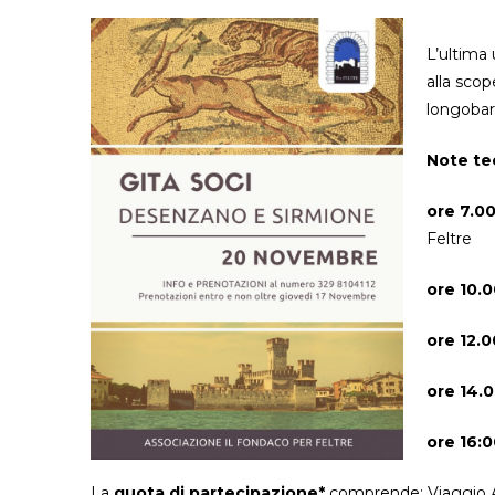
L’ultima
alla scop
longobar
Note te
ore 7.0
Feltre
ore 10.
ore 12.0
ore 14.0
ore 16:0
La
quota di partecipazione*
comprende: Viaggio A/