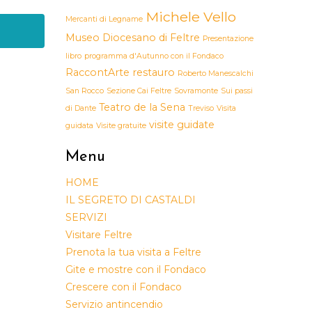
Michele Vello
Mercanti di Legname
Museo Diocesano di Feltre
Presentazione
libro
programma d'Autunno con il Fondaco
RaccontArte
restauro
Roberto Manescalchi
San Rocco
Sezione Cai Feltre
Sovramonte
Sui passi
Teatro de la Sena
di Dante
Treviso
Visita
visite guidate
guidata
Visite gratuite
Menu
HOME
IL SEGRETO DI CASTALDI
SERVIZI
Visitare Feltre
Prenota la tua visita a Feltre
Gite e mostre con il Fondaco
Crescere con il Fondaco
Servizio antincendio