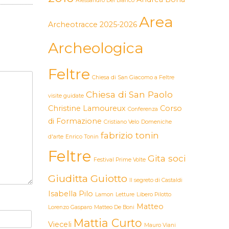
Alessandro Del Bianco
Area
Archeotracce 2025-2026
Archeologica
Feltre
Chiesa di San Giacomo a Feltre
Chiesa di San Paolo
visite guidate
Christine Lamoureux
Corso
Conferenza
di Formazione
Cristiano Velo
Domeniche
fabrizio tonin
d'arte
Enrico Tonin
Feltre
Gita soci
Festival Prime Volte
Giuditta Guiotto
Il segreto di Castaldi
Isabella Pilo
Lamon
Letture
Libero Pilotto
Matteo
Lorenzo Gasparo
Matteo De Boni
Mattia Curto
Vieceli
Mauro Viani