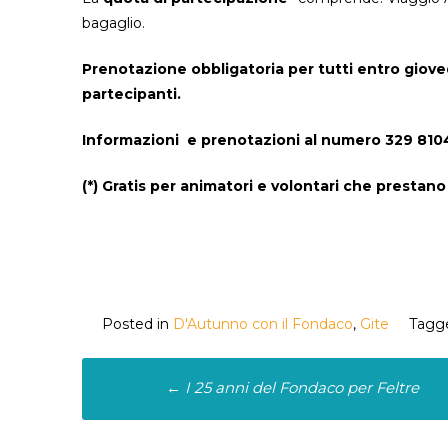
bagaglio.
Prenotazione obbligatoria per tutti entro giove
partecipanti.
Informazioni e prenotazioni al numero 329 810
(*) Gratis per animatori e volontari che prestano
Posted in
D'Autunno con il Fondaco
,
Gite
Tagg
Post
←
I 25 anni del Fondaco per Feltre
navigation