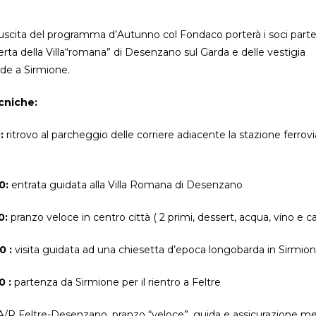
 uscita del programma d’Autunno col Fondaco porterà i soci parte
erta della Villa“romana” di Desenzano sul Garda e delle vestigia
de a Sirmione.
cniche:
0:
ritrovo al parcheggio delle corriere adiacente la stazione ferrovia
00:
entrata guidata alla Villa Romana di Desenzano
0:
pranzo veloce in centro città ( 2 primi, dessert, acqua, vino e ca
0 :
visita guidata ad una chiesetta d’epoca longobarda in Sirmio
0 :
partenza da Sirmione per il rientro a Feltre
R Feltre-Desenzano, pranzo “veloce”, guida e assicurazione me