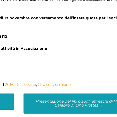
dì 17 novembre con versamento dell’intera quota per i soci
4112
 attività in Associazione
ed
2016
,
Desenzano
,
Gita soci
,
sirmione
Presentazione del libro sugli affreschi di V
Calabrò di Lino Mottes
→