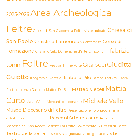
Area Archeologica
2025-2026
Feltre
Chiesa di
Chiesa di San Giacomo a Feltre visite guidate
San Paolo
Christine Lamoureux
Corso di
Conferenza
fabrizio
Formazione
Cristiano Velo
Domeniche d'arte
Enrico Tonin
Feltre
Giuditta
tonin
Gita soci
Festival Prime Volte
Guiotto
Isabella Pilo
Il segreto di Castaldi
Lamon
Letture
Libero
Mattia
Matteo Vieceli
Pilotto
Lorenzo Gasparo
Matteo De Boni
Curto
Michele Vello
Mauro Viani
Mercanti di Legname
Museo Diocesano di Feltre
Presentazione libro
programma
RaccontArte
restauro
d'Autunno con il Fondaco
Roberto
Manescalchi
San Rocco
Sezione Cai Feltre
Sovramonte
Sui passi di Dante
Teatro de la Sena
visite
Treviso
Visita guidata
Visite gratuite