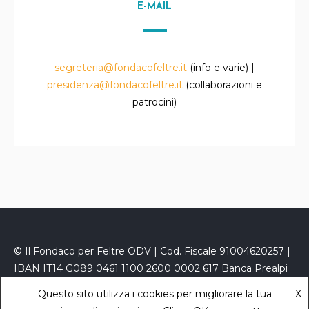
E-MAIL
segreteria@fondacofeltre.it
(info e varie) |
presidenza@fondacofeltre.it
(collaborazioni e
patrocini)
© Il Fondaco per Feltre ODV | Cod. Fiscale 91004620257 |
IBAN IT14 G089 0461 1100 2600 0002 617 Banca Prealpi
San Biagio
Questo sito utilizza i cookies per migliorare la tua
X
PEC
fondacofeltre@kelipec.it
|
Privacy Policy
- powered