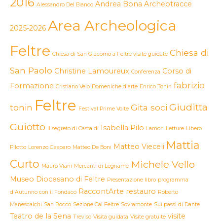
2016
Andrea Bona
Archeotracce
Alessandro Del Bianco
Area Archeologica
2025-2026
Feltre
Chiesa di
Chiesa di San Giacomo a Feltre visite guidate
San Paolo
Christine Lamoureux
Corso di
Conferenza
fabrizio
Formazione
Cristiano Velo
Domeniche d'arte
Enrico Tonin
Feltre
Giuditta
tonin
Gita soci
Festival Prime Volte
Guiotto
Isabella Pilo
Il segreto di Castaldi
Lamon
Letture
Libero
Mattia
Matteo Vieceli
Pilotto
Lorenzo Gasparo
Matteo De Boni
Curto
Michele Vello
Mauro Viani
Mercanti di Legname
Museo Diocesano di Feltre
Presentazione libro
programma
RaccontArte
restauro
d'Autunno con il Fondaco
Roberto
Manescalchi
San Rocco
Sezione Cai Feltre
Sovramonte
Sui passi di Dante
Teatro de la Sena
visite
Treviso
Visita guidata
Visite gratuite