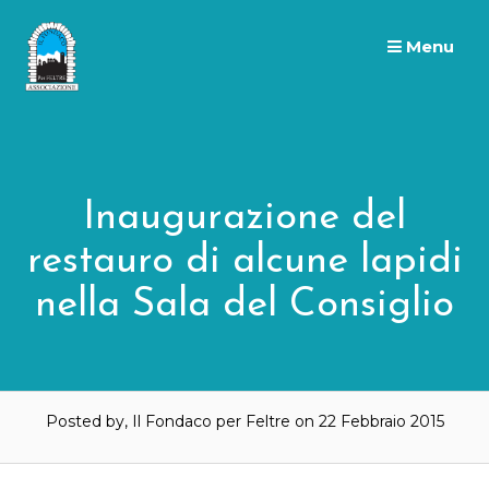
Skip
to
Menu
content
Inaugurazione del
restauro di alcune lapidi
nella Sala del Consiglio
Posted by, Il Fondaco per Feltre
on 22 Febbraio 2015