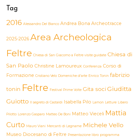
Tag
2016
Andrea Bona
Archeotracce
Alessandro Del Bianco
Area Archeologica
2025-2026
Feltre
Chiesa di
Chiesa di San Giacomo a Feltre visite guidate
San Paolo
Christine Lamoureux
Corso di
Conferenza
fabrizio
Formazione
Cristiano Velo
Domeniche d'arte
Enrico Tonin
Feltre
Giuditta
tonin
Gita soci
Festival Prime Volte
Guiotto
Isabella Pilo
Il segreto di Castaldi
Lamon
Letture
Libero
Mattia
Matteo Vieceli
Pilotto
Lorenzo Gasparo
Matteo De Boni
Curto
Michele Vello
Mauro Viani
Mercanti di Legname
Museo Diocesano di Feltre
Presentazione libro
programma