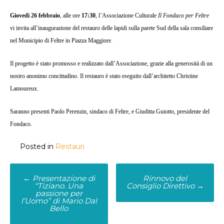
Giovedì 26 febbraio
, alle ore
17:30
, l’Associazione Culturale
Il Fondaco per Feltre
vi invita all’inaugurazione del restauro delle lapidi sulla parete Sud della sala consiliare
nel Municipio di Feltre in Piazza Maggiore.
Il progetto è stato promosso e realizzato dall’Associazione, grazie alla generosità di un
nostro anonimo concittadino. Il restauro è stato eseguito dall’architetto Christine
Lamoureux.
Saranno presenti Paolo Perenzin, sindaco di Feltre, e Giuditta Guiotto, presidente del
Fondaco.
Posted in
Restauri
Post
←
Presentazione di
Rinnovo del
“Tiziano. Una
Consiglio Direttivo
→
navigation
passione per
l’Uomo” di Mario Dal
Bello