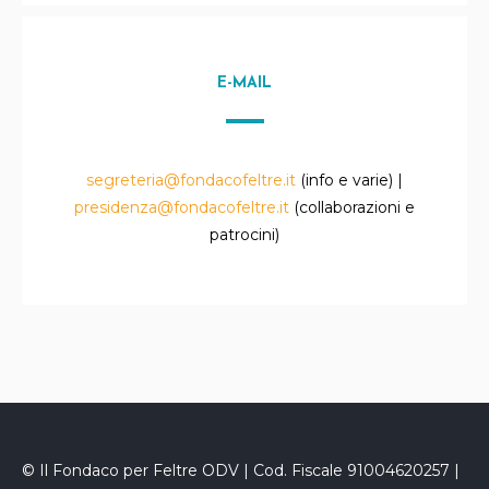
E-MAIL
segreteria@fondacofeltre.it
(info e varie) |
presidenza@fondacofeltre.it
(collaborazioni e
patrocini)
© Il Fondaco per Feltre ODV | Cod. Fiscale 91004620257 |