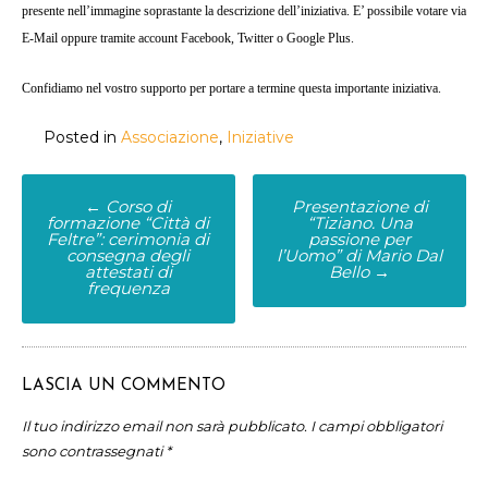
presente nell’immagine soprastante la descrizione dell’iniziativa. E’ possibile votare via
E-Mail oppure tramite account Facebook, Twitter o Google Plus.
Confidiamo nel vostro supporto per portare a termine questa importante iniziativa.
Posted in
Associazione
,
Iniziative
Post
←
Corso di
Presentazione di
formazione “Città di
“Tiziano. Una
navigation
Feltre”: cerimonia di
passione per
consegna degli
l’Uomo” di Mario Dal
attestati di
Bello
→
frequenza
LASCIA UN COMMENTO
Il tuo indirizzo email non sarà pubblicato.
I campi obbligatori
sono contrassegnati
*