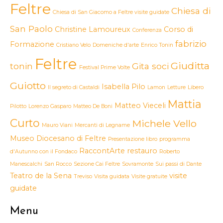
Feltre
Chiesa di
Chiesa di San Giacomo a Feltre visite guidate
San Paolo
Christine Lamoureux
Corso di
Conferenza
fabrizio
Formazione
Cristiano Velo
Domeniche d'arte
Enrico Tonin
Feltre
Giuditta
tonin
Gita soci
Festival Prime Volte
Guiotto
Isabella Pilo
Il segreto di Castaldi
Lamon
Letture
Libero
Mattia
Matteo Vieceli
Pilotto
Lorenzo Gasparo
Matteo De Boni
Curto
Michele Vello
Mauro Viani
Mercanti di Legname
Museo Diocesano di Feltre
Presentazione libro
programma
RaccontArte
restauro
d'Autunno con il Fondaco
Roberto
Manescalchi
San Rocco
Sezione Cai Feltre
Sovramonte
Sui passi di Dante
Teatro de la Sena
visite
Treviso
Visita guidata
Visite gratuite
guidate
Menu