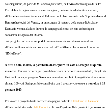
da spiegazione, da parte de
Il Fondaco per Feltre
, dell’Area Archeologica di Feltre.
Per celebrarlo degnamente ci siamo impegnati, unitamente ad altre Associazioni,
all’Amministrazione Comunale di Feltre e con il pieno accordo della Soprintendenza ai
Beni Archeologici del Veneto, in un progetto di restauro della statua di Asclepio-
Esculapio venuta alla luce durante la campagna di scavi del sito archeologico
sottostante il sagrato del Duomo.
Tale progetto può essere supportato economicamente con donazioni in denaro
all’interno di una iniziativa promossa da UniCreditBanca che va sotto il nome de
“IlMioDono”.
A tutti è data, inoltre, la possibilità di assegnare un voto a sostegno di questa
iniziativa
. Più voti riceverà, più possibilità ci sarà di ricevere un contributo, elargito da
UniCreditBanca, al progetto. Saranno ammessi a contributo i progetti che riceveranno
almeno 100 voti. Sarà possibile contribuire con il proprio voto
entro e non oltre il 19
gennaio 2015
.
Per votare il progetto basta accedere alla pagina dedicata a
Il Ritorno di Esculapio
all’interno del sito web
IlMioDono.it
e cliccare l’opzione
Vota questa Organizzazione