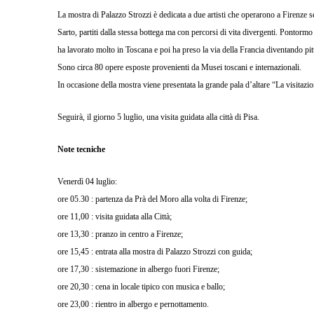
La mostra di Palazzo Strozzi è dedicata a due artisti che operarono a Firenze
Sarto, partiti dalla stessa bottega ma con percorsi di vita divergenti. Pontormo 
ha lavorato molto in Toscana e poi ha preso la via della Francia diventando pit
Sono circa 80 opere esposte provenienti da Musei toscani e internazionali.
In occasione della mostra viene presentata la grande pala d’altare “La visitaz
Seguirà, il giorno 5 luglio, una visita guidata alla città di Pisa.
Note tecniche
Venerdì 04 luglio:
ore 05.30 : partenza da Prà del Moro alla volta di Firenze;
ore 11,00 : visita guidata alla Città;
ore 13,30 : pranzo in centro a Firenze;
ore 15,45 : entrata alla mostra di Palazzo Strozzi con guida;
ore 17,30 : sistemazione in albergo fuori Firenze;
ore 20,30 : cena in locale tipico con musica e ballo;
ore 23,00 : rientro in albergo e pernottamento.