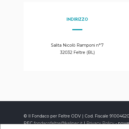
INDIRIZZO
Salita Nicolò Ramponi n°7
32032 Feltre (BL)
© Il Fondaco per Feltre ODV | Cod. Fiscale 910046
PEC
fondacofeltre@kelipec.it
|
Privacy Policy
- pow