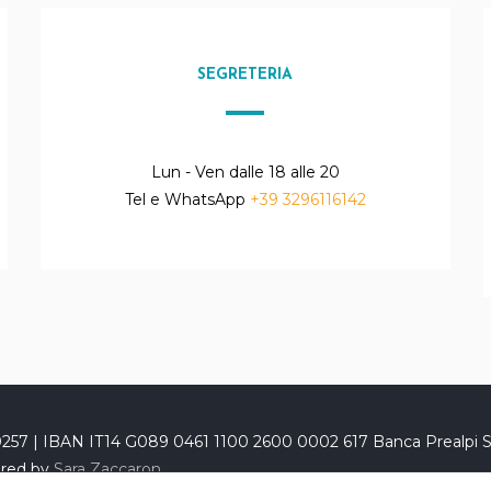
SEGRETERIA
Lun - Ven dalle 18 alle 20
Tel e WhatsApp
+39 3296116142
20257 | IBAN IT14 G089 0461 1100 2600 0002 617 Banca Prealpi S
ered by
Sara Zaccaron