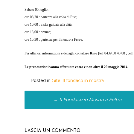
Sabato 05 luglio:
ore 08,30 : partenza alla volta di Pisa;
ore 10,00 : visita guidata alla città;
ore 13,00 : pranzo;
ore 15,30 : partenza per il rientro a Feltre.
Per ulteriori informazioni e dettagli, contattare
Rino
(tel. 0439 30 43 08 ; cell
Le prenotazioni vanno effettuate entro e non oltre il 29 maggio 2014.
Posted in
Gite
,
Il fondaco in mostra
Post
←
Il Fondaco in Mostra a Feltre
navigation
LASCIA UN COMMENTO