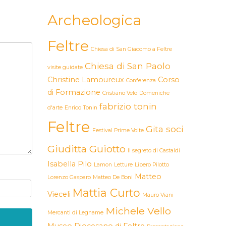
Archeologica
Feltre
Chiesa di San Giacomo a Feltre
Chiesa di San Paolo
visite guidate
Christine Lamoureux
Corso
Conferenza
di Formazione
Cristiano Velo
Domeniche
fabrizio tonin
d'arte
Enrico Tonin
Feltre
Gita soci
Festival Prime Volte
Giuditta Guiotto
Il segreto di Castaldi
Isabella Pilo
Lamon
Letture
Libero Pilotto
Matteo
Lorenzo Gasparo
Matteo De Boni
Mattia Curto
Vieceli
Mauro Viani
Michele Vello
Mercanti di Legname
Museo Diocesano di Feltre