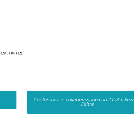
. 329 81 04 112).
Conferenze in collaborazione con il C.A.I. Sezi
Feltre
→