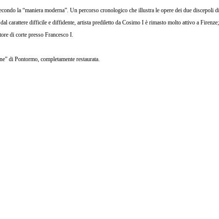
 secondo la “maniera moderna”. Un percorso cronologico che illustra le opere dei due discepoli d
dal carattere difficile e diffidente, artista prediletto da Cosimo I è rimasto molto attivo a Firenz
tore di corte presso Francesco I.
ione” di Pontormo, completamente restaurata.