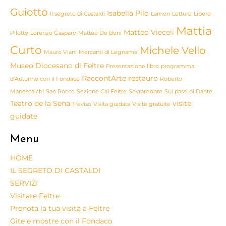
Guiotto
Isabella Pilo
Il segreto di Castaldi
Lamon
Letture
Libero
Mattia
Matteo Vieceli
Pilotto
Lorenzo Gasparo
Matteo De Boni
Curto
Michele Vello
Mauro Viani
Mercanti di Legname
Museo Diocesano di Feltre
Presentazione libro
programma
RaccontArte
restauro
d'Autunno con il Fondaco
Roberto
Manescalchi
San Rocco
Sezione Cai Feltre
Sovramonte
Sui passi di Dante
Teatro de la Sena
visite
Treviso
Visita guidata
Visite gratuite
guidate
Menu
HOME
IL SEGRETO DI CASTALDI
SERVIZI
Visitare Feltre
Prenota la tua visita a Feltre
Gite e mostre con il Fondaco