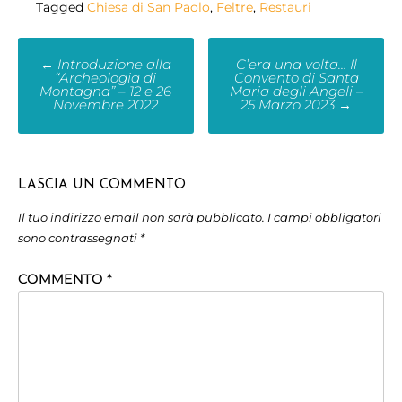
Tagged
Chiesa di San Paolo
,
Feltre
,
Restauri
←
Introduzione alla
C’era una volta… Il
“Archeologia di
Convento di Santa
Montagna” – 12 e 26
Maria degli Angeli –
Novembre 2022
25 Marzo 2023
→
LASCIA UN COMMENTO
Il tuo indirizzo email non sarà pubblicato.
I campi obbligatori
sono contrassegnati
*
COMMENTO
*