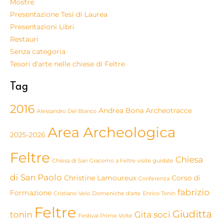
Mostre
Presentazione Tesi di Laurea
Presentazioni Libri
Restauri
Senza categoria
Tesori d'arte nelle chiese di Feltre
Tag
2016
Andrea Bona
Archeotracce
Alessandro Del Bianco
Area Archeologica
2025-2026
Feltre
Chiesa
Chiesa di San Giacomo a Feltre visite guidate
di San Paolo
Christine Lamoureux
Corso di
Conferenza
fabrizio
Formazione
Cristiano Velo
Domeniche d'arte
Enrico Tonin
Feltre
Giuditta
tonin
Gita soci
Festival Prime Volte